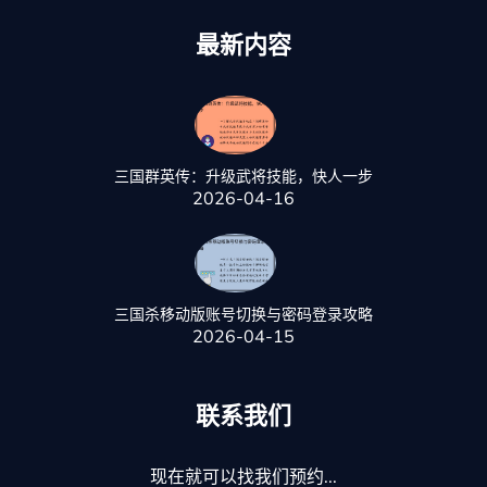
最新内容
三国群英传：升级武将技能，快人一步
2026-04-16
三国杀移动版账号切换与密码登录攻略
2026-04-15
联系我们
现在就可以找我们预约...