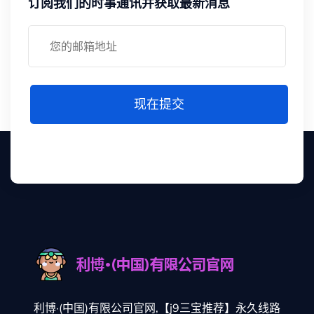
订阅我们的时事通讯并获取最新消息
现在提交
利博·(中国)有限公司官网,【j9三宝推荐】永久线路